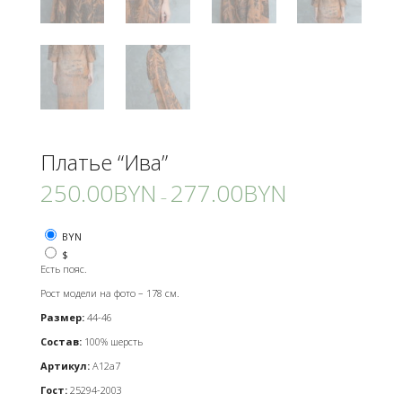
Платье “Ива”
250.00
BYN
277.00
BYN
–
BYN
$
Есть пояс.
Рост модели на фото – 178 см.
Размер:
44-46
Состав:
100% шерсть
Артикул:
А12а7
Гост:
25294-2003