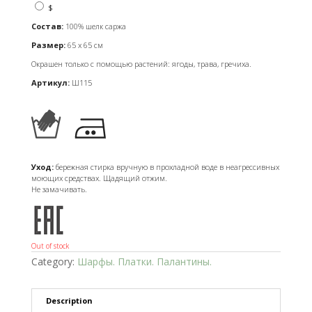
$
Состав:
100% шелк саржа
Размер:
65 х 65 см
Окрашен только с помощью растений: ягоды, трава, гречиха.
Артикул:
Ш115
Уход:
бережная стирка вручную в прохладной воде в неагрессивных
моющих средствах. Щадящий отжим.
Не замачивать.
Out of stock
Category:
Шарфы. Платки. Палантины.
Description