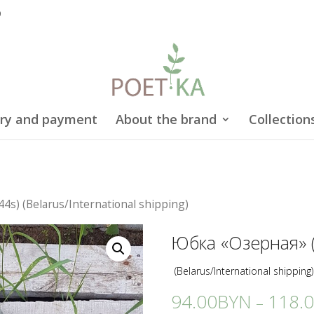
9
ery and payment
About the brand
Collection
4s) (Belarus/International shipping)
Юбка «Озерная» (
(Belarus/International shipping)
94.00
BYN
118.
–