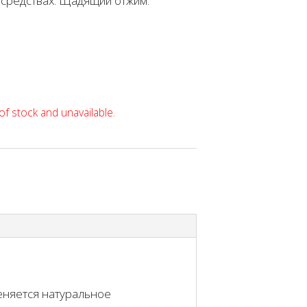
средствах. Щадящий отжим.
of stock and unavailable.
меняется натуральное