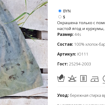
BYN
$
Окрашена только с пом
настой ягод и куркумы,
Размер:
44s
Состав:
100% хлопок-ба
Артикул:
Ю111
Гост:
25294-2003
Уход:
бережная стирка в