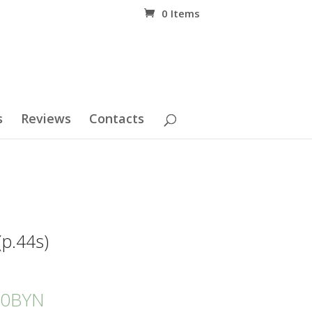
0 Items
s
Reviews
Contacts
р.44s)
00
BYN