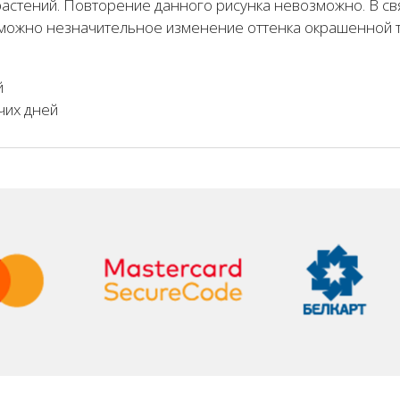
астений. Повторение данного рисунка невозможно. В св
можно незначительное изменение оттенка окрашенной т
й
чих дней