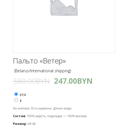
Пальто «Ветер»
(Belarus/International shipping)
380.00
BYN
247.00
BYN
BYN
$
На кнопках. Есть карманы. Длина миди.
Состав:
100% шерсть; подкладка — 100% вискоза.
Размер:
44-46