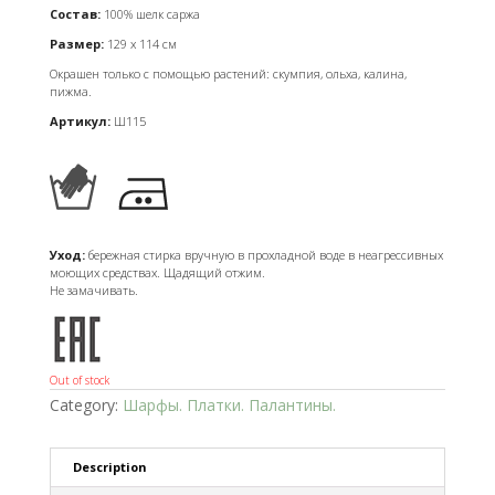
Состав:
100% шелк саржа
Размер:
129 х 114 см
Окрашен только с помощью растений: скумпия, ольха, калина,
пижма.
Артикул:
Ш115
Уход:
бережная стирка вручную в прохладной воде в неагрессивных
моющих средствах. Щадящий отжим.
Не замачивать.
Out of stock
Category:
Шарфы. Платки. Палантины.
Description